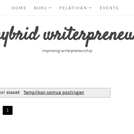
HOME
BUKU
PELATIHAN
EVENTS
hybrid writerpreneu
improving writerpreneurship
bel
siasat
.
Tampilkan semua postingan
1