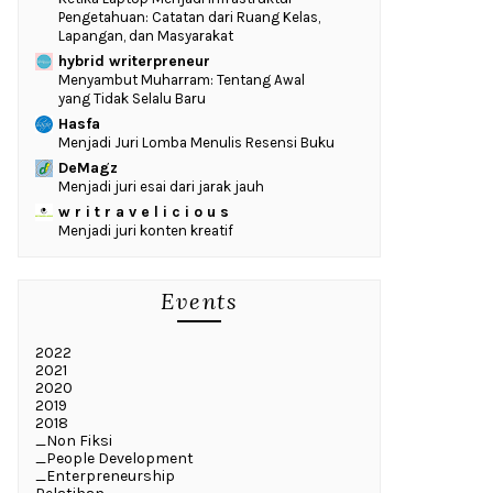
Pengetahuan: Catatan dari Ruang Kelas,
Lapangan, dan Masyarakat
hybrid writerpreneur
Menyambut Muharram: Tentang Awal
yang Tidak Selalu Baru
Hasfa
Menjadi Juri Lomba Menulis Resensi Buku
DeMagz
Menjadi juri esai dari jarak jauh
w r i t r a v e l i c i o u s
Menjadi juri konten kreatif
Events
2022
2021
2020
2019
2018
_Non Fiksi
_People Development
_Enterpreneurship