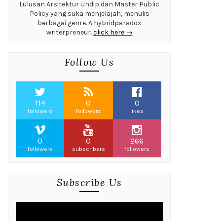
Lulusan Arsitektur Undip dan Master Public
Policy yang suka menjelajah, menulis
berbagai genre. A hybridparadox
writerpreneur.
click here →
Follow Us
114
0
0
followers
followers
likes
0
0
266
followers
subscribers
followers
Subscribe Us