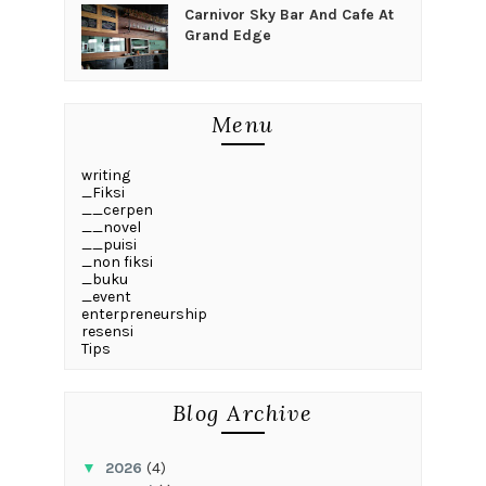
Carnivor Sky Bar And Cafe At
Grand Edge
Menu
writing
_Fiksi
__cerpen
__novel
__puisi
_non fiksi
_buku
_event
enterpreneurship
resensi
Tips
Blog Archive
▼
2026
(4)