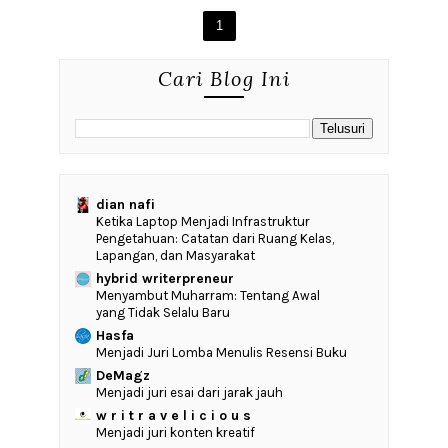
1
Cari Blog Ini
dian nafi
Ketika Laptop Menjadi Infrastruktur
Pengetahuan: Catatan dari Ruang Kelas,
Lapangan, dan Masyarakat
hybrid writerpreneur
Menyambut Muharram: Tentang Awal
yang Tidak Selalu Baru
Hasfa
Menjadi Juri Lomba Menulis Resensi Buku
DeMagz
Menjadi juri esai dari jarak jauh
w r i t r a v e l i c i o u s
Menjadi juri konten kreatif