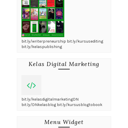
bit.ly/writerpreneurship bit.ly/kursusediting
bit.ly/kelaspublishing
Kelas Digital Marketing
bit.ly/kelasdigitalmarketingDN
bit.ly/DNkelasblog bit.ly/kursusblogtobook
Menu Widget