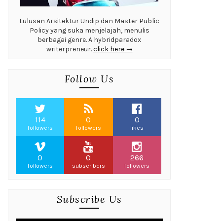
Lulusan Arsitektur Undip dan Master Public
Policy yang suka menjelajah, menulis
berbagai genre. A hybridparadox
writerpreneur.
click here →
Follow Us
114
0
0
followers
followers
likes
0
0
266
followers
subscribers
followers
Subscribe Us