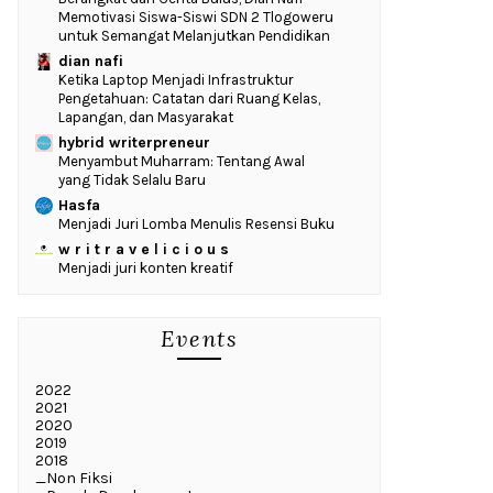
Memotivasi Siswa-Siswi SDN 2 Tlogoweru
untuk Semangat Melanjutkan Pendidikan
dian nafi
Ketika Laptop Menjadi Infrastruktur
Pengetahuan: Catatan dari Ruang Kelas,
Lapangan, dan Masyarakat
hybrid writerpreneur
Menyambut Muharram: Tentang Awal
yang Tidak Selalu Baru
Hasfa
Menjadi Juri Lomba Menulis Resensi Buku
w r i t r a v e l i c i o u s
Menjadi juri konten kreatif
Events
2022
2021
2020
2019
2018
_Non Fiksi