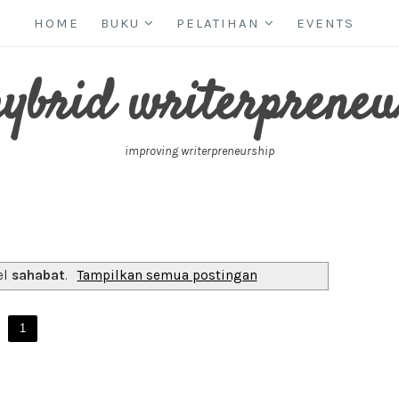
HOME
BUKU
PELATIHAN
EVENTS
hybrid writerpreneu
improving writerpreneurship
el
sahabat
.
Tampilkan semua postingan
1