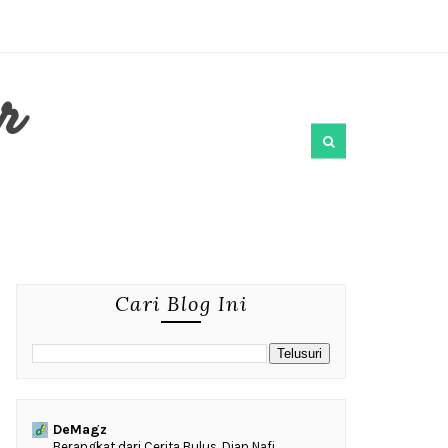
r
Cari Blog Ini
DeMagz
‎Berangkat dari Cerita Bulus, Dian Nafi