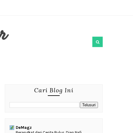
r
Cari Blog Ini
DeMagz
‎Berangkat dari Cerita Bulus, Dian Nafi