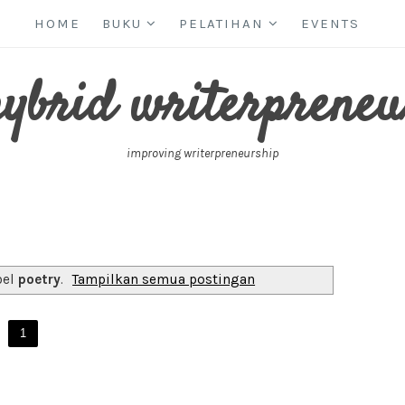
HOME
BUKU
PELATIHAN
EVENTS
hybrid writerpreneu
improving writerpreneurship
bel
poetry
.
Tampilkan semua postingan
1