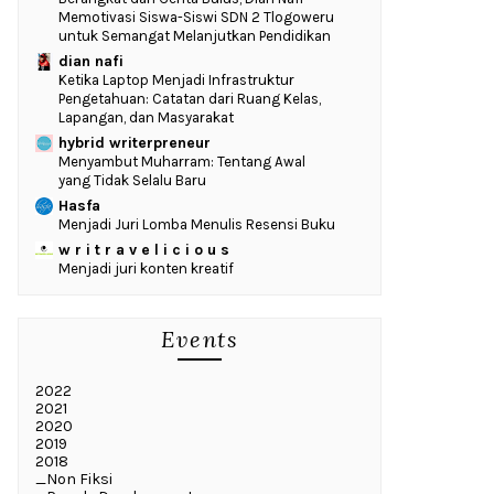
Memotivasi Siswa-Siswi SDN 2 Tlogoweru
untuk Semangat Melanjutkan Pendidikan
dian nafi
Ketika Laptop Menjadi Infrastruktur
Pengetahuan: Catatan dari Ruang Kelas,
Lapangan, dan Masyarakat
hybrid writerpreneur
Menyambut Muharram: Tentang Awal
yang Tidak Selalu Baru
Hasfa
Menjadi Juri Lomba Menulis Resensi Buku
w r i t r a v e l i c i o u s
Menjadi juri konten kreatif
Events
2022
2021
2020
2019
2018
_Non Fiksi