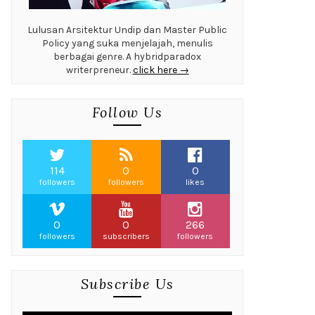
Lulusan Arsitektur Undip dan Master Public
Policy yang suka menjelajah, menulis
berbagai genre. A hybridparadox
writerpreneur.
click here →
Follow Us
114
0
0
followers
followers
likes
0
0
266
followers
subscribers
followers
Subscribe Us