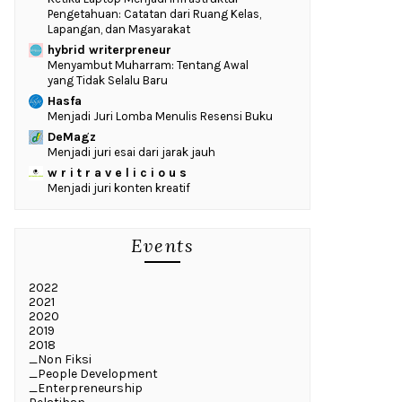
Pengetahuan: Catatan dari Ruang Kelas,
Lapangan, dan Masyarakat
hybrid writerpreneur
Menyambut Muharram: Tentang Awal
yang Tidak Selalu Baru
Hasfa
Menjadi Juri Lomba Menulis Resensi Buku
DeMagz
Menjadi juri esai dari jarak jauh
w r i t r a v e l i c i o u s
Menjadi juri konten kreatif
Events
2022
2021
2020
2019
2018
_Non Fiksi
_People Development
_Enterpreneurship