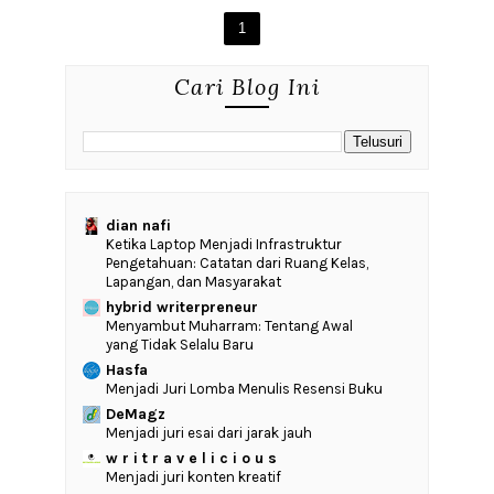
1
Cari Blog Ini
dian nafi
Ketika Laptop Menjadi Infrastruktur
Pengetahuan: Catatan dari Ruang Kelas,
Lapangan, dan Masyarakat
hybrid writerpreneur
Menyambut Muharram: Tentang Awal
yang Tidak Selalu Baru
Hasfa
Menjadi Juri Lomba Menulis Resensi Buku
DeMagz
Menjadi juri esai dari jarak jauh
w r i t r a v e l i c i o u s
Menjadi juri konten kreatif