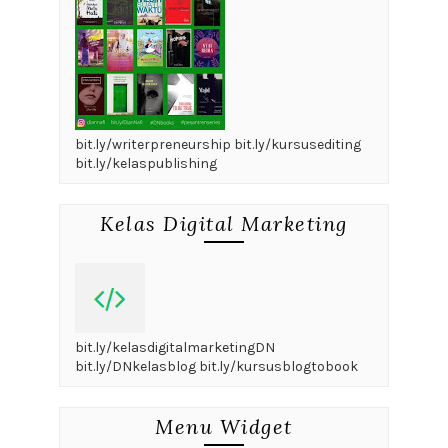
bit.ly/writerpreneurship bit.ly/kursusediting
bit.ly/kelaspublishing
Kelas Digital Marketing
bit.ly/kelasdigitalmarketingDN
bit.ly/DNkelasblog bit.ly/kursusblogtobook
Menu Widget