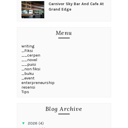
Carnivor Sky Bar And Cafe At
Grand Edge
Menu
writing
_Fiksi
__cerpen
__novel
__puisi
_non fiksi
_buku
_event
enterpreneurship
resensi
Tips
Blog Archive
▼
2026
(4)