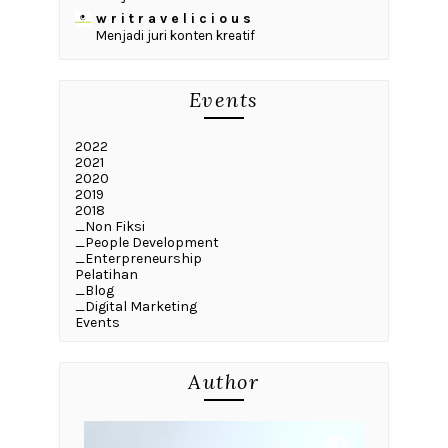
w r i t r a v e l i c i o u s
Menjadi juri konten kreatif
Events
2022
2021
2020
2019
2018
_Non Fiksi
_People Development
_Enterpreneurship
Pelatihan
_Blog
_Digital Marketing
Events
Author