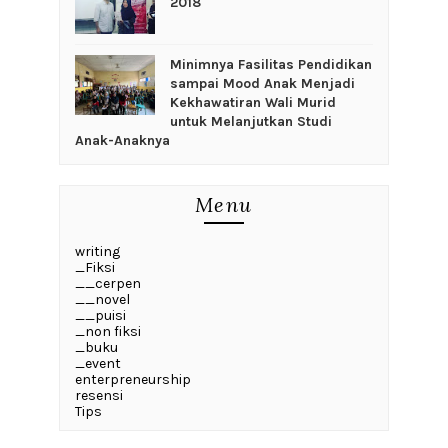
2018
‎Minimnya Fasilitas Pendidikan
sampai Mood Anak Menjadi
Kekhawatiran Wali Murid
untuk Melanjutkan Studi
Anak-Anaknya
Menu
writing
_Fiksi
__cerpen
__novel
__puisi
_non fiksi
_buku
_event
enterpreneurship
resensi
Tips