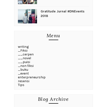
Gratitude Jurnal #DNEvents
2018
Menu
writing
_Fiksi
__cerpen
__novel
__puisi
_non fiksi
_buku
_event
enterpreneurship
resensi
Tips
Blog Archive