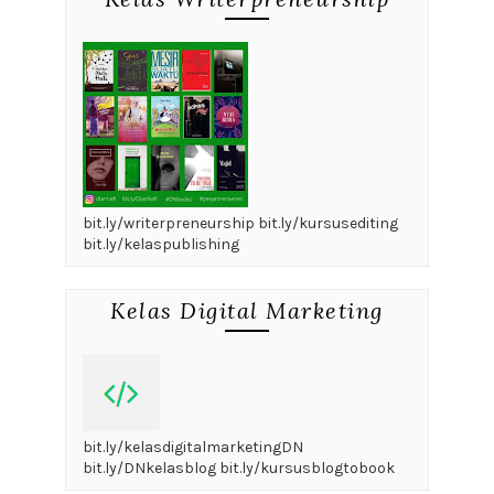
bit.ly/writerpreneurship bit.ly/kursusediting
bit.ly/kelaspublishing
Kelas Digital Marketing
bit.ly/kelasdigitalmarketingDN
bit.ly/DNkelasblog bit.ly/kursusblogtobook