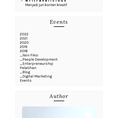
w r i t r a v e l i c i o u s
Menjadi juri konten kreatif
Events
2022
2021
2020
2019
2018
_Non Fiksi
_People Development
_Enterpreneurship
Pelatihan
_Blog
_Digital Marketing
Events
Author