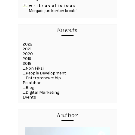
w r i t r a v e l i c i o u s
Menjadi juri konten kreatif
Events
2022
2021
2020
2019
2018
_Non Fiksi
_People Development
_Enterpreneurship
Pelatihan
_Blog
_Digital Marketing
Events
Author