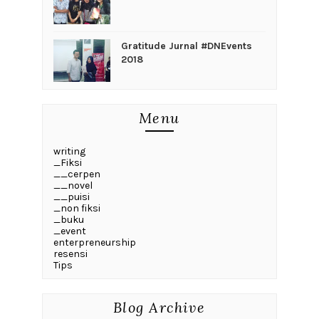
Gratitude Jurnal #DNEvents
2018
Menu
writing
_Fiksi
__cerpen
__novel
__puisi
_non fiksi
_buku
_event
enterpreneurship
resensi
Tips
Blog Archive