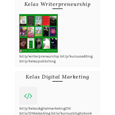
Kelas Writerpreneurship
bit.ly/writerpreneurship bit.ly/kursusediting
bit.ly/kelaspublishing
Kelas Digital Marketing
bit.ly/kelasdigitalmarketingDN
bit.ly/DNkelasblog bit.ly/kursusblogtobook