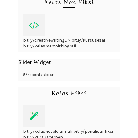
Kelas Non Fiksi
bit.ly/creativewritingDN bit.ly/kursusesai
bit.ly/kelasmemoirbiografi
Slider Widget
5/recent/slider
Kelas Fiksi
bit.ly/kelasnoveldiannafi bit.ly/penulisanfiksi
bit.ly/kursuscerpen