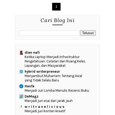
1
Cari Blog Ini
dian nafi
Ketika Laptop Menjadi Infrastruktur
Pengetahuan: Catatan dari Ruang Kelas,
Lapangan, dan Masyarakat
hybrid writerpreneur
Menyambut Muharram: Tentang Awal
yang Tidak Selalu Baru
Hasfa
Menjadi Juri Lomba Menulis Resensi Buku
DeMagz
Menjadi juri esai dari jarak jauh
w r i t r a v e l i c i o u s
Menjadi juri konten kreatif