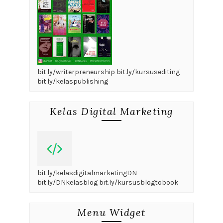
bit.ly/writerpreneurship bit.ly/kursusediting
bit.ly/kelaspublishing
Kelas Digital Marketing
bit.ly/kelasdigitalmarketingDN
bit.ly/DNkelasblog bit.ly/kursusblogtobook
Menu Widget