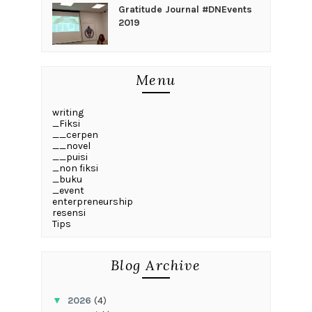
Gratitude Journal #DNEvents
2019
Menu
writing
_Fiksi
__cerpen
__novel
__puisi
_non fiksi
_buku
_event
enterpreneurship
resensi
Tips
Blog Archive
▼
2026
(4)