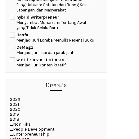
Pengetahuan: Catatan dari Ruang Kelas,
Lapangan, dan Masyarakat
hybrid writerpreneur
Menyambut Muharram: Tentang Awal
yang Tidak Selalu Baru
Hasfa
Menjadi Juri Lomba Menulis Resensi Buku
DeMagz
Menjadi juri esai dari jarak jauh
w r i t r a v e l i c i o u s
Menjadi juri konten kreatif
Events
2022
2021
2020
2019
2018
_Non Fiksi
_People Development
_Enterpreneurship