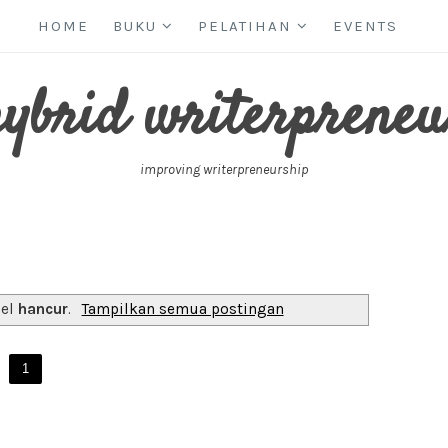
HOME
BUKU
PELATIHAN
EVENTS
hybrid writerpreneu
improving writerpreneurship
bel
hancur
.
Tampilkan semua postingan
1