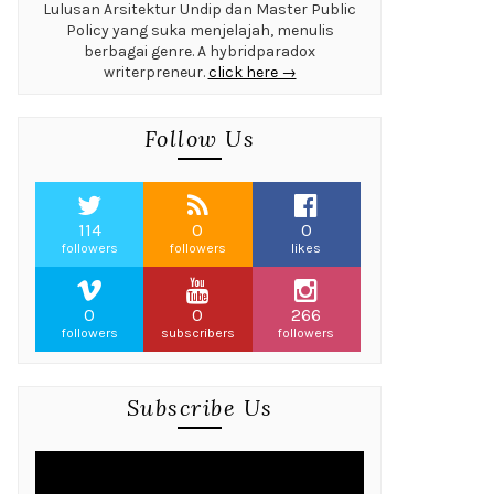
Lulusan Arsitektur Undip dan Master Public
Policy yang suka menjelajah, menulis
berbagai genre. A hybridparadox
writerpreneur.
click here →
Follow Us
114
0
0
followers
followers
likes
0
0
266
followers
subscribers
followers
Subscribe Us