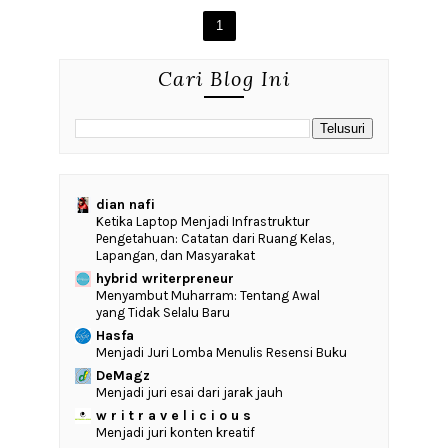
1
Cari Blog Ini
dian nafi
Ketika Laptop Menjadi Infrastruktur
Pengetahuan: Catatan dari Ruang Kelas,
Lapangan, dan Masyarakat
hybrid writerpreneur
Menyambut Muharram: Tentang Awal
yang Tidak Selalu Baru
Hasfa
Menjadi Juri Lomba Menulis Resensi Buku
DeMagz
Menjadi juri esai dari jarak jauh
w r i t r a v e l i c i o u s
Menjadi juri konten kreatif