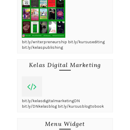
bit.ly/writerpreneurship bit.ly/kursusediting
bit.ly/kelaspublishing
Kelas Digital Marketing
bit.ly/kelasdigitalmarketingDN
bit.ly/DNkelasblog bit.ly/kursusblogtobook
Menu Widget