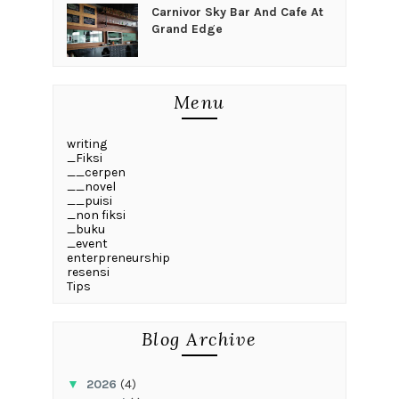
Carnivor Sky Bar And Cafe At
Grand Edge
Menu
writing
_Fiksi
__cerpen
__novel
__puisi
_non fiksi
_buku
_event
enterpreneurship
resensi
Tips
Blog Archive
▼
2026
(4)