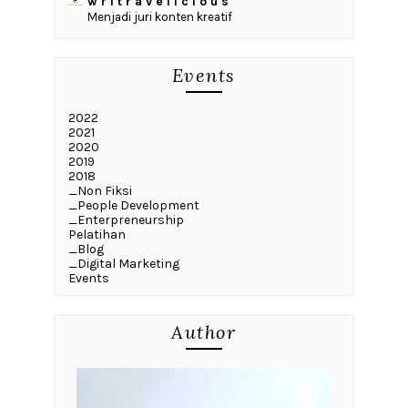
w r i t r a v e l i c i o u s
Menjadi juri konten kreatif
Events
2022
2021
2020
2019
2018
_Non Fiksi
_People Development
_Enterpreneurship
Pelatihan
_Blog
_Digital Marketing
Events
Author