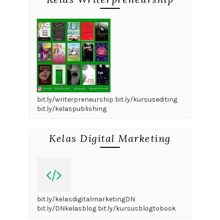
bit.ly/writerpreneurship bit.ly/kursusediting
bit.ly/kelaspublishing
Kelas Digital Marketing
bit.ly/kelasdigitalmarketingDN
bit.ly/DNkelasblog bit.ly/kursusblogtobook