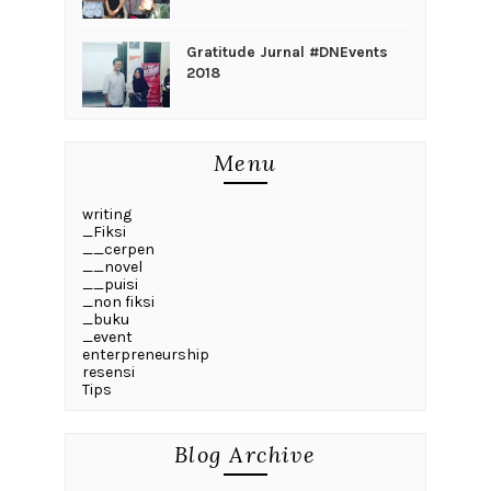
Gratitude Jurnal #DNEvents
2018
Menu
writing
_Fiksi
__cerpen
__novel
__puisi
_non fiksi
_buku
_event
enterpreneurship
resensi
Tips
Blog Archive