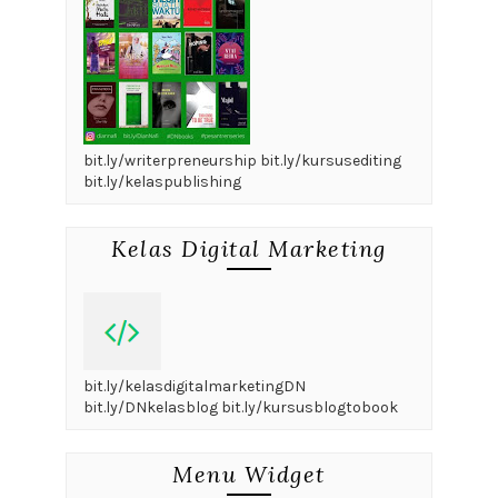
bit.ly/writerpreneurship bit.ly/kursusediting
bit.ly/kelaspublishing
Kelas Digital Marketing
bit.ly/kelasdigitalmarketingDN
bit.ly/DNkelasblog bit.ly/kursusblogtobook
Menu Widget