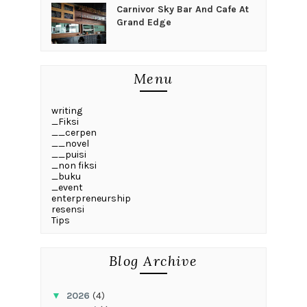
Carnivor Sky Bar And Cafe At
Grand Edge
Menu
writing
_Fiksi
__cerpen
__novel
__puisi
_non fiksi
_buku
_event
enterpreneurship
resensi
Tips
Blog Archive
▼
2026
(4)