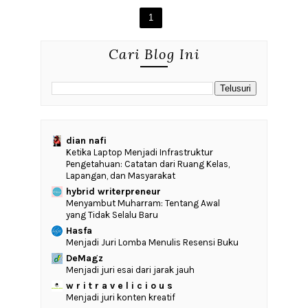
1
Cari Blog Ini
dian nafi
Ketika Laptop Menjadi Infrastruktur
Pengetahuan: Catatan dari Ruang Kelas,
Lapangan, dan Masyarakat
hybrid writerpreneur
Menyambut Muharram: Tentang Awal
yang Tidak Selalu Baru
Hasfa
Menjadi Juri Lomba Menulis Resensi Buku
DeMagz
Menjadi juri esai dari jarak jauh
w r i t r a v e l i c i o u s
Menjadi juri konten kreatif