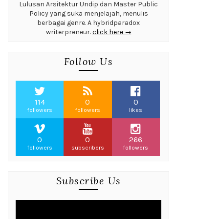
Lulusan Arsitektur Undip dan Master Public
Policy yang suka menjelajah, menulis
berbagai genre. A hybridparadox
writerpreneur.
click here →
Follow Us
114
0
0
followers
followers
likes
0
0
266
followers
subscribers
followers
Subscribe Us