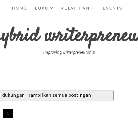
HOME
BUKU
PELATIHAN
EVENTS
hybrid writerpreneu
improving writerpreneurship
l
dukungan
.
Tampilkan semua postingan
1