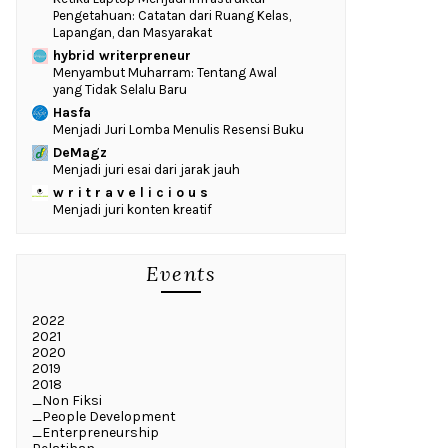
Pengetahuan: Catatan dari Ruang Kelas,
Lapangan, dan Masyarakat
hybrid writerpreneur
Menyambut Muharram: Tentang Awal
yang Tidak Selalu Baru
Hasfa
Menjadi Juri Lomba Menulis Resensi Buku
DeMagz
Menjadi juri esai dari jarak jauh
w r i t r a v e l i c i o u s
Menjadi juri konten kreatif
Events
2022
2021
2020
2019
2018
_Non Fiksi
_People Development
_Enterpreneurship