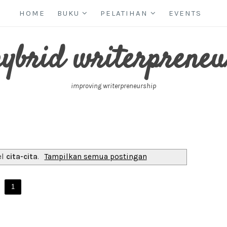
HOME
BUKU
PELATIHAN
EVENTS
hybrid writerpreneu
improving writerpreneurship
el
cita-cita
.
Tampilkan semua postingan
1