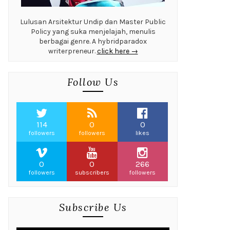
Lulusan Arsitektur Undip dan Master Public
Policy yang suka menjelajah, menulis
berbagai genre. A hybridparadox
writerpreneur.
click here →
Follow Us
114
0
0
followers
followers
likes
0
0
266
followers
subscribers
followers
Subscribe Us