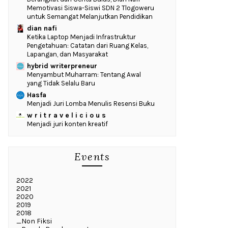
Memotivasi Siswa-Siswi SDN 2 Tlogoweru
untuk Semangat Melanjutkan Pendidikan
dian nafi
Ketika Laptop Menjadi Infrastruktur
Pengetahuan: Catatan dari Ruang Kelas,
Lapangan, dan Masyarakat
hybrid writerpreneur
Menyambut Muharram: Tentang Awal
yang Tidak Selalu Baru
Hasfa
Menjadi Juri Lomba Menulis Resensi Buku
w r i t r a v e l i c i o u s
Menjadi juri konten kreatif
Events
2022
2021
2020
2019
2018
_Non Fiksi