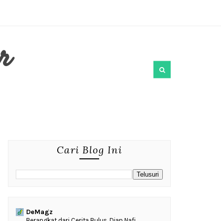
r
Cari Blog Ini
DeMagz
‎Berangkat dari Cerita Bulus, Dian Nafi