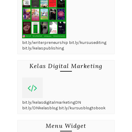
bit.ly/writerpreneurship bit.ly/kursusediting
bit.ly/kelaspublishing
Kelas Digital Marketing
bit.ly/kelasdigitalmarketingDN
bit.ly/DNkelasblog bit.ly/kursusblogtobook
Menu Widget