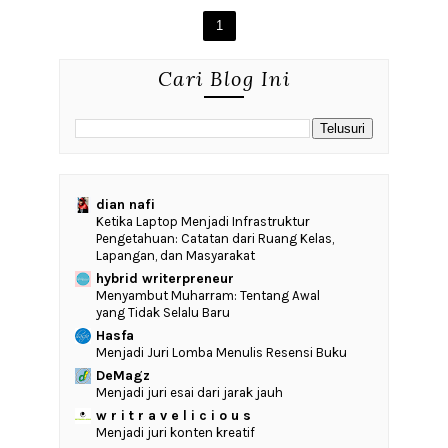
1
Cari Blog Ini
dian nafi
Ketika Laptop Menjadi Infrastruktur
Pengetahuan: Catatan dari Ruang Kelas,
Lapangan, dan Masyarakat
hybrid writerpreneur
Menyambut Muharram: Tentang Awal
yang Tidak Selalu Baru
Hasfa
Menjadi Juri Lomba Menulis Resensi Buku
DeMagz
Menjadi juri esai dari jarak jauh
w r i t r a v e l i c i o u s
Menjadi juri konten kreatif