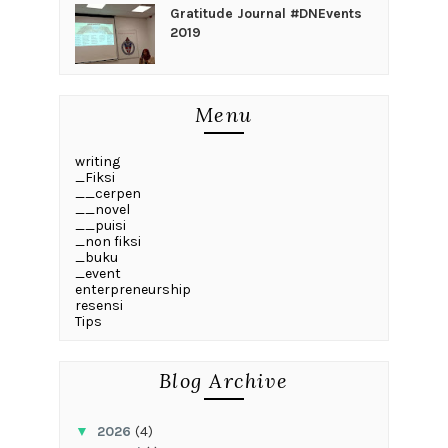
Gratitude Journal #DNEvents
2019
Menu
writing
_Fiksi
__cerpen
__novel
__puisi
_non fiksi
_buku
_event
enterpreneurship
resensi
Tips
Blog Archive
▼
2026
(4)