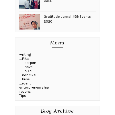
2018
Gratitude Jurnal #DNEvents
2020
Menu
writing
_Fiksi
__cerpen
__novel
__puisi
_non fiksi
_buku
_event
enterpreneurship
resensi
Tips
Blog Archive