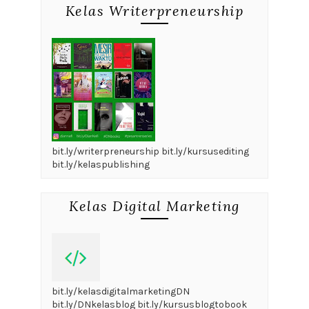
Kelas Writerpreneurship
bit.ly/writerpreneurship bit.ly/kursusediting
bit.ly/kelaspublishing
Kelas Digital Marketing
bit.ly/kelasdigitalmarketingDN
bit.ly/DNkelasblog bit.ly/kursusblogtobook