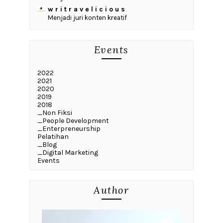
w r i t r a v e l i c i o u s
Menjadi juri konten kreatif
Events
2022
2021
2020
2019
2018
_Non Fiksi
_People Development
_Enterpreneurship
Pelatihan
_Blog
_Digital Marketing
Events
Author