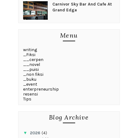
Carnivor Sky Bar And Cafe At
Grand Edge
Menu
writing
_Fiksi
__cerpen
__novel
__puisi
_non fiksi
_buku
_event
enterpreneurship
resensi
Tips
Blog Archive
▼
2026
(4)