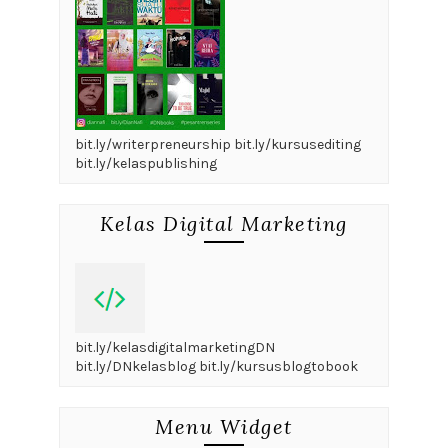
bit.ly/writerpreneurship bit.ly/kursusediting
bit.ly/kelaspublishing
Kelas Digital Marketing
bit.ly/kelasdigitalmarketingDN
bit.ly/DNkelasblog bit.ly/kursusblogtobook
Menu Widget