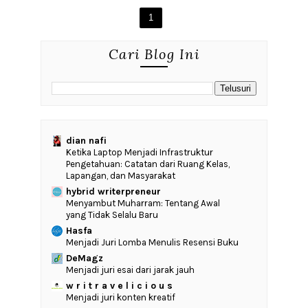
1
Cari Blog Ini
dian nafi
Ketika Laptop Menjadi Infrastruktur
Pengetahuan: Catatan dari Ruang Kelas,
Lapangan, dan Masyarakat
hybrid writerpreneur
Menyambut Muharram: Tentang Awal
yang Tidak Selalu Baru
Hasfa
Menjadi Juri Lomba Menulis Resensi Buku
DeMagz
Menjadi juri esai dari jarak jauh
w r i t r a v e l i c i o u s
Menjadi juri konten kreatif