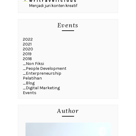
w r i t r a v e l i c i o u s
Menjadi juri konten kreatif
Events
2022
2021
2020
2019
2018
_Non Fiksi
_People Development
_Enterpreneurship
Pelatihan
_Blog
_Digital Marketing
Events
Author