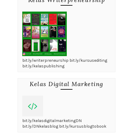
bit.ly/writerpreneurship bit.ly/kursusediting
bit.ly/kelaspublishing
Kelas Digital Marketing
bit.ly/kelasdigitalmarketingDN
bit.ly/DNkelasblog bit.ly/kursusblogtobook