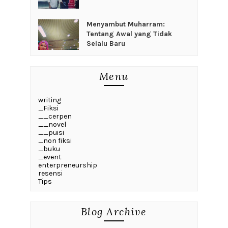
Menyambut Muharram:
Tentang Awal yang Tidak
Selalu Baru
Menu
writing
_Fiksi
__cerpen
__novel
__puisi
_non fiksi
_buku
_event
enterpreneurship
resensi
Tips
Blog Archive