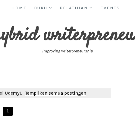
HOME
BUKU
PELATIHAN
EVENTS
hybrid writerpreneu
improving writerpreneurship
bel
Udemy!
.
Tampilkan semua postingan
1