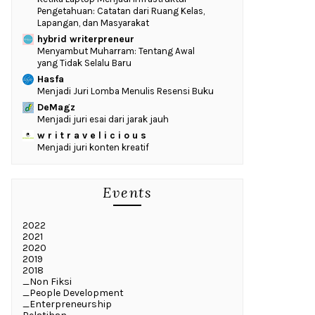
Pengetahuan: Catatan dari Ruang Kelas,
Lapangan, dan Masyarakat
hybrid writerpreneur
Menyambut Muharram: Tentang Awal
yang Tidak Selalu Baru
Hasfa
Menjadi Juri Lomba Menulis Resensi Buku
DeMagz
Menjadi juri esai dari jarak jauh
w r i t r a v e l i c i o u s
Menjadi juri konten kreatif
Events
2022
2021
2020
2019
2018
_Non Fiksi
_People Development
_Enterpreneurship