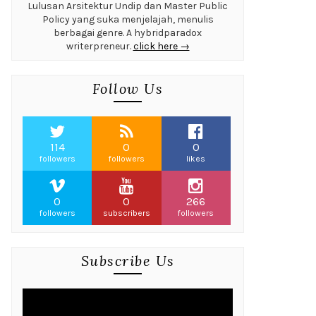
Lulusan Arsitektur Undip dan Master Public
Policy yang suka menjelajah, menulis
berbagai genre. A hybridparadox
writerpreneur.
click here →
Follow Us
114
0
0
followers
followers
likes
0
0
266
followers
subscribers
followers
Subscribe Us