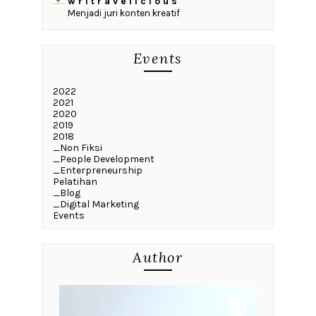
w r i t r a v e l i c i o u s
Menjadi juri konten kreatif
Events
2022
2021
2020
2019
2018
_Non Fiksi
_People Development
_Enterpreneurship
Pelatihan
_Blog
_Digital Marketing
Events
Author