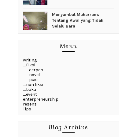
Menyambut Muharram:
Tentang Awal yang Tidak
Selalu Baru
Menu
writing
_Fiksi
__cerpen
__novel
__puisi
_non fiksi
_buku
_event
enterpreneurship
resensi
Tips
Blog Archive