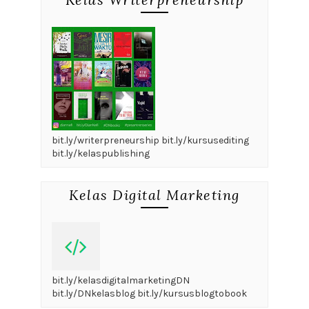
bit.ly/writerpreneurship bit.ly/kursusediting
bit.ly/kelaspublishing
Kelas Digital Marketing
bit.ly/kelasdigitalmarketingDN
bit.ly/DNkelasblog bit.ly/kursusblogtobook