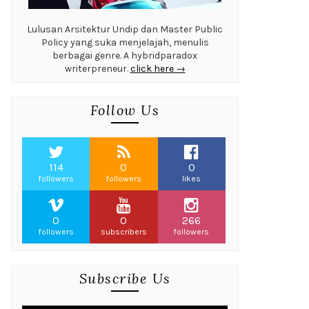
Lulusan Arsitektur Undip dan Master Public
Policy yang suka menjelajah, menulis
berbagai genre. A hybridparadox
writerpreneur.
click here →
Follow Us
114
0
0
followers
followers
likes
0
0
266
followers
subscribers
followers
Subscribe Us