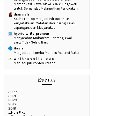
Memotivasi Siswa-Siswi SDN 2 Tlogoweru
untuk Semangat Melanjutkan Pendidikan
dian nafi
Ketika Laptop Menjadi Infrastruktur
Pengetahuan: Catatan dari Ruang Kelas,
Lapangan, dan Masyarakat
hybrid writerpreneur
Menyambut Muharram: Tentang Awal
yang Tidak Selalu Baru
Hasfa
Menjadi Juri Lomba Menulis Resensi Buku
w r i t r a v e l i c i o u s
Menjadi juri konten kreatif
Events
2022
2021
2020
2019
2018
_Non Fiksi