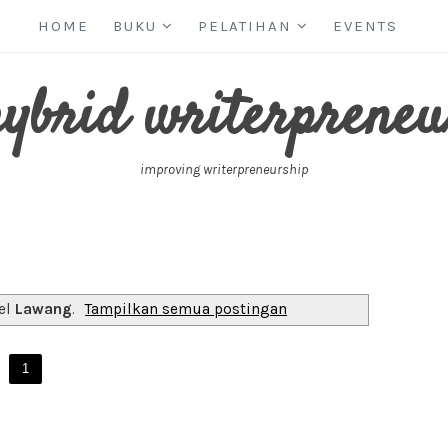
HOME
BUKU
PELATIHAN
EVENTS
hybrid writerpreneu
improving writerpreneurship
el
Lawang
.
Tampilkan semua postingan
1