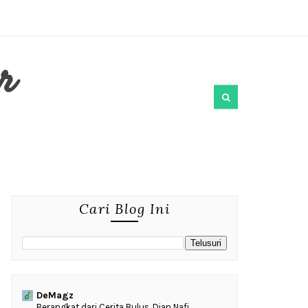
r
Cari Blog Ini
DeMagz
‎Berangkat dari Cerita Bulus, Dian Nafi