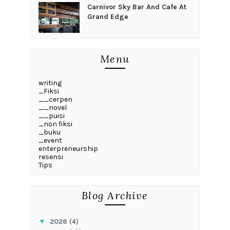
Carnivor Sky Bar And Cafe At
Grand Edge
Menu
writing
_Fiksi
__cerpen
__novel
__puisi
_non fiksi
_buku
_event
enterpreneurship
resensi
Tips
Blog Archive
▼
2026
(4)