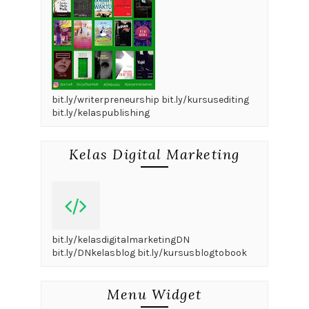
bit.ly/writerpreneurship bit.ly/kursusediting
bit.ly/kelaspublishing
Kelas Digital Marketing
bit.ly/kelasdigitalmarketingDN
bit.ly/DNkelasblog bit.ly/kursusblogtobook
Menu Widget