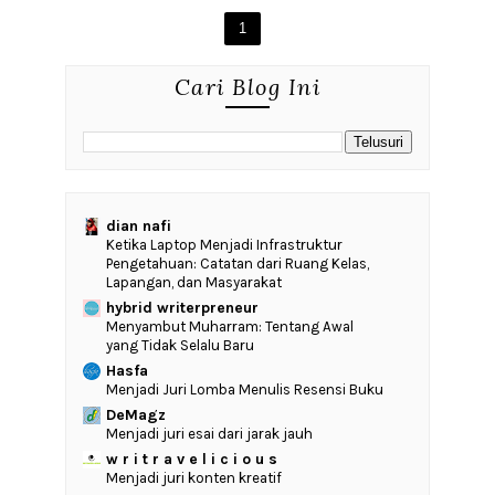
1
Cari Blog Ini
dian nafi
Ketika Laptop Menjadi Infrastruktur
Pengetahuan: Catatan dari Ruang Kelas,
Lapangan, dan Masyarakat
hybrid writerpreneur
Menyambut Muharram: Tentang Awal
yang Tidak Selalu Baru
Hasfa
Menjadi Juri Lomba Menulis Resensi Buku
DeMagz
Menjadi juri esai dari jarak jauh
w r i t r a v e l i c i o u s
Menjadi juri konten kreatif