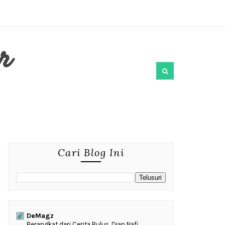
r
Cari Blog Ini
DeMagz
‎Berangkat dari Cerita Bulus, Dian Nafi