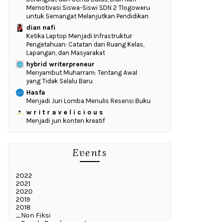
Memotivasi Siswa-Siswi SDN 2 Tlogoweru
untuk Semangat Melanjutkan Pendidikan
dian nafi
Ketika Laptop Menjadi Infrastruktur
Pengetahuan: Catatan dari Ruang Kelas,
Lapangan, dan Masyarakat
hybrid writerpreneur
Menyambut Muharram: Tentang Awal
yang Tidak Selalu Baru
Hasfa
Menjadi Juri Lomba Menulis Resensi Buku
w r i t r a v e l i c i o u s
Menjadi juri konten kreatif
Events
2022
2021
2020
2019
2018
_Non Fiksi