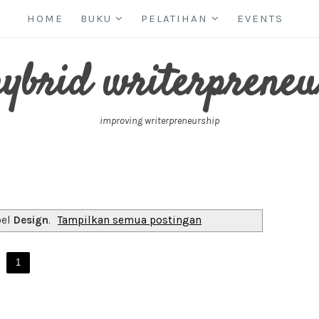
HOME
BUKU
PELATIHAN
EVENTS
hybrid writerpreneu
improving writerpreneurship
bel
Design
.
Tampilkan semua postingan
1