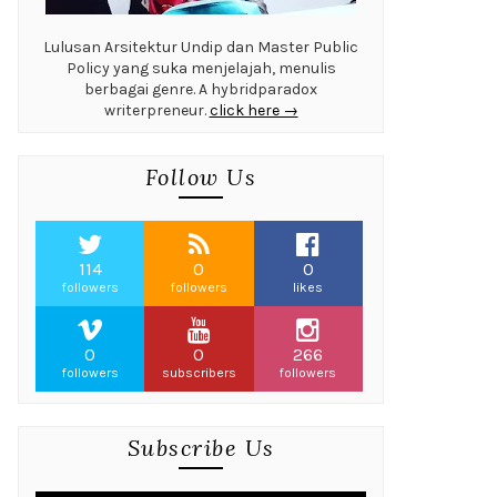
Lulusan Arsitektur Undip dan Master Public
Policy yang suka menjelajah, menulis
berbagai genre. A hybridparadox
writerpreneur.
click here →
Follow Us
114
0
0
followers
followers
likes
0
0
266
followers
subscribers
followers
Subscribe Us