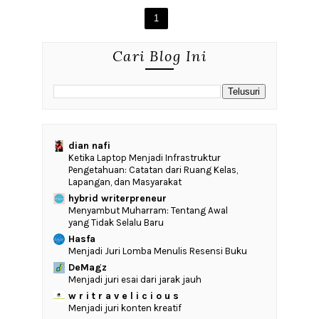
1
Cari Blog Ini
dian nafi
Ketika Laptop Menjadi Infrastruktur
Pengetahuan: Catatan dari Ruang Kelas,
Lapangan, dan Masyarakat
hybrid writerpreneur
Menyambut Muharram: Tentang Awal
yang Tidak Selalu Baru
Hasfa
Menjadi Juri Lomba Menulis Resensi Buku
DeMagz
Menjadi juri esai dari jarak jauh
w r i t r a v e l i c i o u s
Menjadi juri konten kreatif