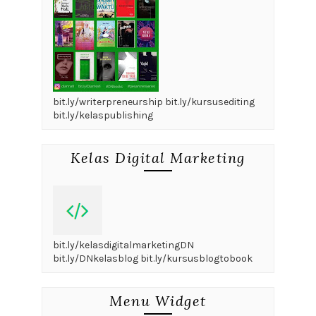
bit.ly/writerpreneurship bit.ly/kursusediting
bit.ly/kelaspublishing
Kelas Digital Marketing
bit.ly/kelasdigitalmarketingDN
bit.ly/DNkelasblog bit.ly/kursusblogtobook
Menu Widget