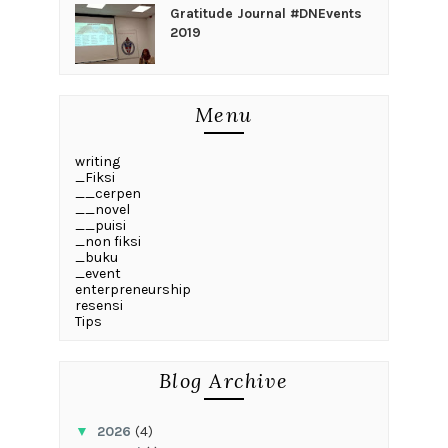
Gratitude Journal #DNEvents
2019
Menu
writing
_Fiksi
__cerpen
__novel
__puisi
_non fiksi
_buku
_event
enterpreneurship
resensi
Tips
Blog Archive
▼
2026
(4)