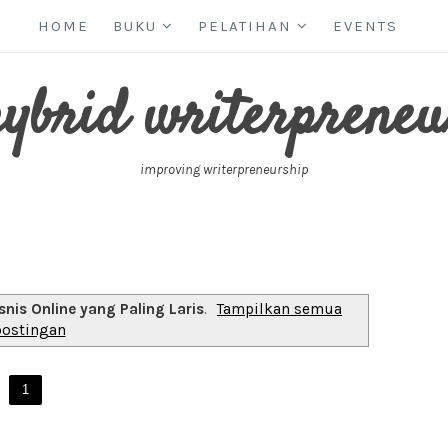
HOME
BUKU
PELATIHAN
EVENTS
hybrid writerpreneu
improving writerpreneurship
isnis Online yang Paling Laris
.
Tampilkan semua
postingan
1