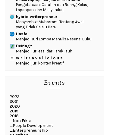
Pengetahuan: Catatan dari Ruang Kelas,
Lapangan, dan Masyarakat
hybrid writerpreneur
Menyambut Muharram: Tentang Awal
yang Tidak Selalu Baru
Hasfa
Menjadi Juri Lomba Menulis Resensi Buku
DeMagz
Menjadi juri esai dari jarak jauh
w r i t r a v e l i c i o u s
Menjadi juri konten kreatif
Events
2022
2021
2020
2019
2018
_Non Fiksi
_People Development
_Enterpreneurship