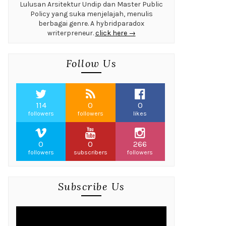
Lulusan Arsitektur Undip dan Master Public
Policy yang suka menjelajah, menulis
berbagai genre. A hybridparadox
writerpreneur.
click here →
Follow Us
114
0
0
followers
followers
likes
0
0
266
followers
subscribers
followers
Subscribe Us